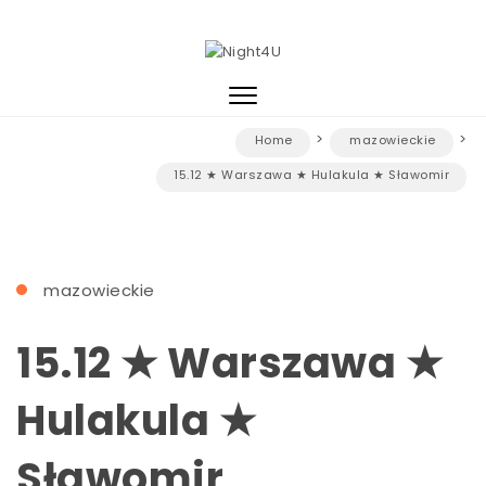
Skip to content
Night4U
Toggle
navigation
Home
mazowieckie
15.12 ★ Warszawa ★ Hulakula ★ Sławomir
mazowieckie
15.12 ★ Warszawa ★
Hulakula ★
Sławomir