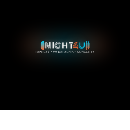
4
NIGHT
U
IMPREZY • WYDARZENIA • KONCERTY