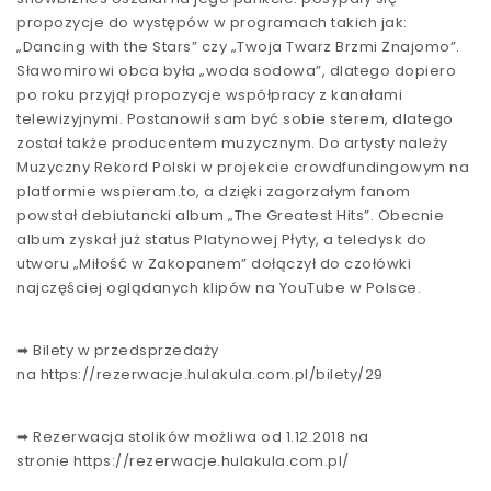
propozycje do występów w programach takich jak:
„Dancing with the Stars” czy „Twoja Twarz Brzmi Znajomo”.
Sławomirowi obca była „woda sodowa”, dlatego dopiero
po roku przyjął propozycje współpracy z kanałami
telewizyjnymi. Postanowił sam być sobie sterem, dlatego
został także producentem muzycznym. Do artysty należy
Muzyczny Rekord Polski w projekcie crowdfundingowym na
platformie wspieram.to, a dzięki zagorzałym fanom
powstał debiutancki album „The Greatest Hits”. Obecnie
album zyskał już status Platynowej Płyty, a teledysk do
utworu „Miłość w Zakopanem” dołączył do czołówki
najczęściej oglądanych klipów na YouTube w Polsce.
➡ Bilety w przedsprzedaży
na https://rezerwacje.hulakula.com.pl/bilety/29
➡ Rezerwacja stolików możliwa od 1.12.2018 na
stronie https://rezerwacje.hulakula.com.pl/