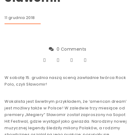
11 grudnia 2018
0 Comments
W sobotę 15. grudnia naszą sceną zawładnie twórca Rock
Polo, czyli Sławomir!
Wokalista jest świetnym przykładem, że ‘american dream’
jest możliwy także w Polsce! W zaledwie trzy miesiące od
premiery „Megiery” Sławomir został zaproszony na Sopot
Hit Festiwal, gdzie wystąpił jako gwiazda. Narodziny nowej
muzycznej legendy śledziły miliony Polaków, a rodzimy
showbiznes oszalał na jego punkcie: posypały się