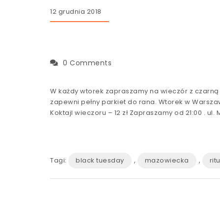
12 grudnia 2018
0 Comments
W każdy wtorek zapraszamy na wieczór z czarną m
zapewni pełny parkiet do rana.
Wtorek w Warsza
Koktajl wieczoru – 12 zł
Zapraszamy od 21:00 . ul.
Tagi:
black tuesday
,
mazowiecka
,
rit