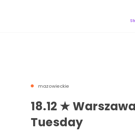
Skip to content
Night4U
St
mazowieckie
18.12 ★ Warszawa
Tuesday