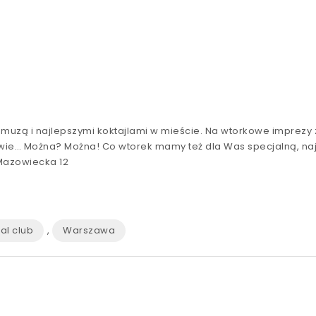
uzą i najlepszymi koktajlami w mieście. Na wtorkowe imprezy z
wie… Można? Można!
Co wtorek mamy też dla Was specjalną, naj
 Mazowiecka 12
ual club
,
Warszawa