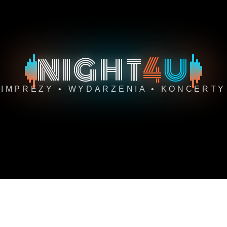
4
NIGHT
U
IMPREZY • WYDARZENIA • KONCERTY
ozrywkowe, imprezy, koncerty, kluby, festiwale z całej Polski zn
oncerty dla miast i województw, wszystkie wydarzenia w jednym m
e, małopolskie, mazowieckie, opolskie, podkarpackie, podlaskie
Wrocław, Bydgoszcz, Toruń, Lublin, Gorzów Wielkopolski, Zielon
dańsk, Gdynia, Sopot, Trójmiasto, Katowice, Kielce, Olsztyn, Pozn
Realizacja projektu
Grupa Scomat
twórca
Night4U