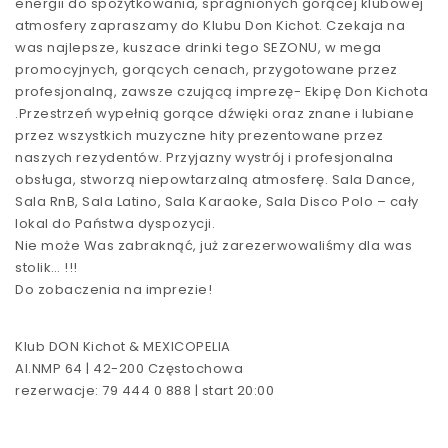
energii do spożytkowania, spragnionych gorącej klubowej
atmosfery zapraszamy do Klubu Don Kichot. Czekaja na
was najlepsze, kuszace drinki tego SEZONU, w mega
promocyjnych, gorących cenach, przygotowane przez
profesjonalną, zawsze czującą imprezę- Ekipę Don Kichota
.Przestrzeń wypełnią gorące dźwięki oraz znane i lubiane
przez wszystkich muzyczne hity prezentowane przez
naszych rezydentów. Przyjazny wystrój i profesjonalna
obsługa, stworzą niepowtarzalną atmosferę. Sala Dance,
Sala RnB, Sala Latino, Sala Karaoke, Sala Disco Polo – cały
lokal do Państwa dyspozycji.
Nie może Was zabraknąć, już zarezerwowaliśmy dla was
stolik… !!!
Do zobaczenia na imprezie!
Klub DON Kichot & MEXICOPELIA
Al.NMP 64 | 42-200 Częstochowa
rezerwacje: 79 444 0 888 | start 20:00