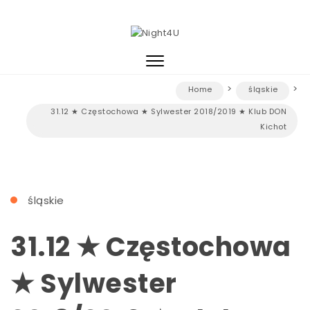
Skip to content
Night4U
Toggle
navigation
Home
śląskie
31.12 ★ Częstochowa ★ Sylwester 2018/2019 ★ Klub DON
Kichot
śląskie
31.12 ★ Częstochowa
★ Sylwester