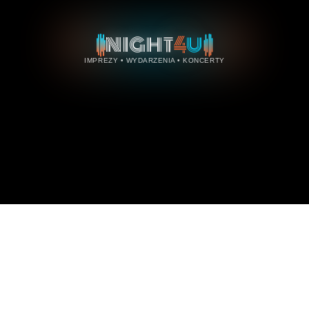
4
NIGHT
U
IMPREZY • WYDARZENIA • KONCERTY
Serwis internetowy Night4U najlepsze wydarzenia rozrywkowe,
imprezy, koncerty, kluby, festiwale z całej Polski znajdziesz
również jako NightForYou, N4U, Night4You. Tysiące imprez,
kalendarz wydarzeń, imprezy, koncerty dla miast i województw,