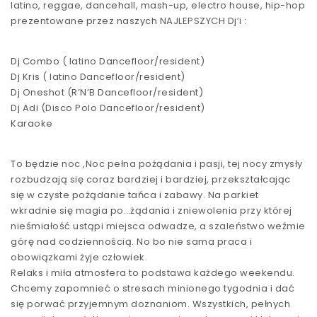
latino, reggae, dancehall, mash-up, electro house, hip-hop
prezentowane przez naszych NAJLEPSZYCH Dj’i :
Dj Combo ( latino Dancefloor/resident)
Dj Kris ( latino Dancefloor/resident)
Dj Oneshot (R’N’B Dancefloor/resident)
Dj Adi (Disco Polo Dancefloor/resident)
Karaoke
To będzie noc ,Noc pełna pożądania i pasji, tej nocy zmysły
rozbudzają się coraz bardziej i bardziej, przekształcając
się w czyste pożądanie tańca i zabawy. Na parkiet
wkradnie się magia po…żądania i zniewolenia przy której
nieśmiałość ustąpi miejsca odwadze, a szaleństwo weźmie
górę nad codziennością. No bo nie sama praca i
obowiązkami żyje człowiek.
Relaks i miła atmosfera to podstawa każdego weekendu.
Chcemy zapomnieć o stresach minionego tygodnia i dać
się porwać przyjemnym doznaniom. Wszystkich, pełnych