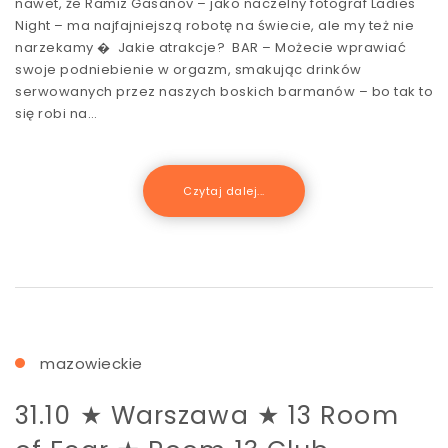
nawet, że Ramiz Gasanov – jako naczelny fotograf Ladies
Night – ma najfajniejszą robotę na świecie, ale my też nie
narzekamy � Jakie atrakcje? BAR – Możecie wprawiać
swoje podniebienie w orgazm, smakując drinków
serwowanych przez naszych boskich barmanów – bo tak to
się robi na…
Czytaj dalej...
mazowieckie
31.10 ★ Warszawa ★ 13 Room