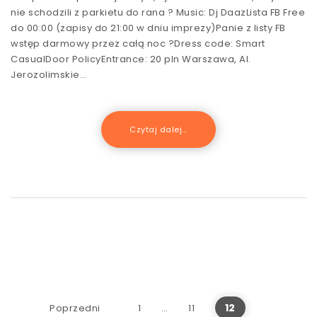
nie schodzili z parkietu do rana ? Music: Dj DaazLista FB Free
do 00:00 (zapisy do 21:00 w dniu imprezy)Panie z listy FB
wstęp darmowy przez całą noc ?Dress code: Smart
CasualDoor PolicyEntrance: 20 pln Warszawa, Al.
Jerozolimskie…
Czytaj dalej...
Stronicowanie wpisów
12
Poprzedni
1
…
11