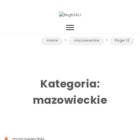
Skip to content
Night4U
Toggle
navigation
Home
mazowieckie
Page 12
Kategoria:
mazowieckie
mazowieckie