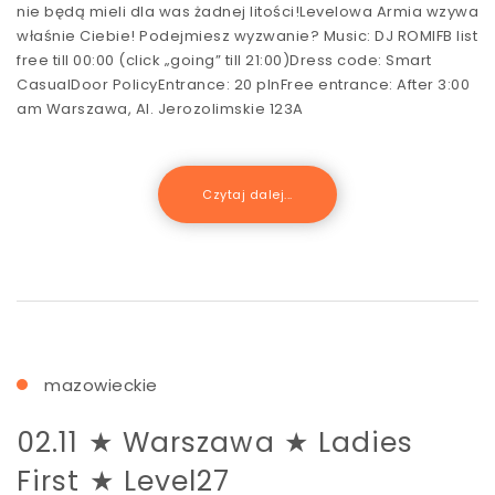
nie będą mieli dla was żadnej litości!Levelowa Armia wzywa
właśnie Ciebie! Podejmiesz wyzwanie? Music: DJ ROMIFB list
free till 00:00 (click „going” till 21:00)Dress code: Smart
CasualDoor PolicyEntrance: 20 plnFree entrance: After 3:00
am Warszawa, Al. Jerozolimskie 123A
Czytaj dalej...
mazowieckie
02.11 ★ Warszawa ★ Ladies
First ★ Level27