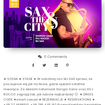
0 Comments
★ SCENA ★ STAGE ★ W sobotnią noc MJ.SAX sprawi, że
poczujecie się jak na Ibizie, gdzie spędził ostatnie
miesiące. Za dekami natomiast Giorgio Sainz oraz DVJ
ROCCO zagrają tak, jak lubicie najbardziej! 🙂 ★ DRESS
CODE ★smart casual ★ REZERWACJE ★ RESERVATIONS ★
+48 22 4688510, +48 795 445 162 Przewidzieliśmy bezpłatne