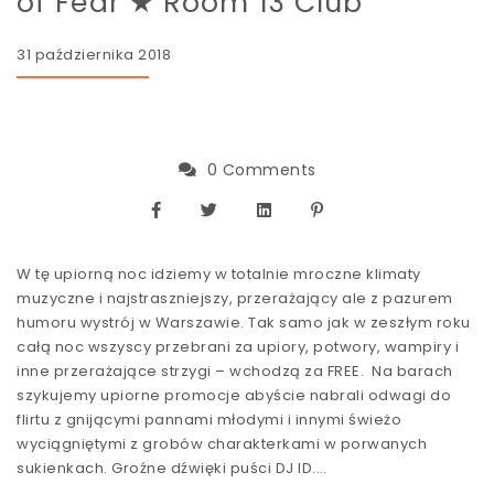
of Fear ★ Room 13 Club
31 października 2018
0 Comments
W tę upiorną noc idziemy w totalnie mroczne klimaty
muzyczne i najstraszniejszy, przerażający ale z pazurem
humoru wystrój w Warszawie. Tak samo jak w zeszłym roku
całą noc wszyscy przebrani za upiory, potwory, wampiry i
inne przerażające strzygi – wchodzą za FREE. Na barach
szykujemy upiorne promocje abyście nabrali odwagi do
flirtu z gnijącymi pannami młodymi i innymi świeżo
wyciągniętymi z grobów charakterkami w porwanych
sukienkach. Groźne dźwięki puści DJ ID.…