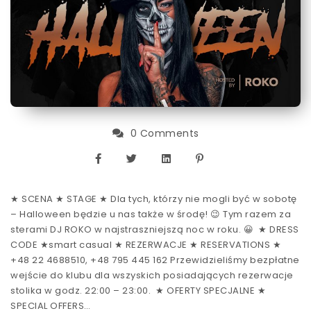
0 Comments
★ SCENA ★ STAGE ★ Dla tych, którzy nie mogli być w sobotę
– Halloween będzie u nas także w środę! 😉 Tym razem za
sterami DJ ROKO w najstraszniejszą noc w roku. 😀 ★ DRESS
CODE ★smart casual ★ REZERWACJE ★ RESERVATIONS ★
+48 22 4688510, +48 795 445 162 Przewidzieliśmy bezpłatne
wejście do klubu dla wszyskich posiadających rezerwacje
stolika w godz. 22:00 – 23:00. ★ OFERTY SPECJALNE ★
SPECIAL OFFERS…