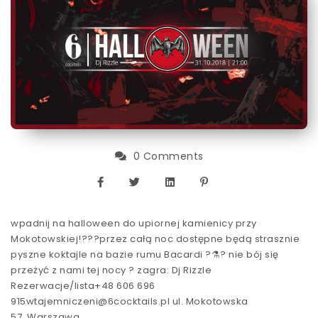
0 Comments
wpadnij na halloween do upiornej kamienicy przy
Mokotowskiej!???przez całą noc dostępne będą strasznie
pyszne koktajle na bazie rumu Bacardi ?⚗️? nie bój się
przeżyć z nami tej nocy ? zagra: Dj Rizzle
Rezerwacje/lista+48 606 696
915wtajemniczeni@6cocktails.pl ul. Mokotowska
57, Warszawa