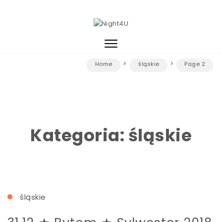
Skip to content
Night4U
Toggle
navigation
Home
śląskie
Page 2
Kategoria:
śląskie
śląskie