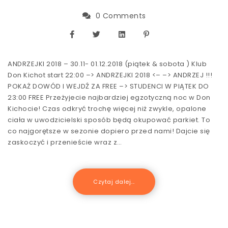
0 Comments
ANDRZEJKI 2018 – 30.11- 01.12.2018 (piątek & sobota ) Klub
Don Kichot start 22:00 –> ANDRZEJKI 2018 <– –> ANDRZEJ !!!
POKAŻ DOWÓD I WEJDŹ ZA FREE –> STUDENCI W PIĄTEK DO
23:00 FREE Przeżyjecie najbardziej egzotyczną noc w Don
Kichocie! Czas odkryć trochę więcej niż zwykle, opalone
ciała w uwodzicielski sposób będą okupować parkiet. To
co najgorętsze w sezonie dopiero przed nami! Dajcie się
zaskoczyć i przenieście wraz z…
Czytaj dalej...