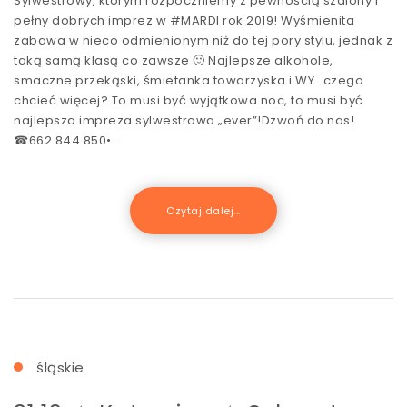
Sylwestrowy, którym rozpoczniemy z pewnością szalony i
pełny dobrych imprez w #MARDI rok 2019! Wyśmienita
zabawa w nieco odmienionym niż do tej pory stylu, jednak z
taką samą klasą co zawsze 🙂 Najlepsze alkohole,
smaczne przekąski, śmietanka towarzyska i WY…czego
chcieć więcej? To musi być wyjątkowa noc, to musi być
najlepsza impreza sylwestrowa „ever”!Dzwoń do nas!
☎662 844 850•…
Czytaj dalej...
śląskie