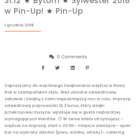
31.12 ★ Bytom ★ Sylwester 2018
w Pin-Up! ★ Pin-Up
1 grudnia 2018
0 Comments
Zapraszamy do wspólnego świętowania wejścia w Nowy
Rok w szampańskim stylu. Weź udział w sylwestrowej
zabawie i świętuj z nami najważniejszą noc w roku. Imprezę
sylwestrową poprowadzi Dj Zaurus, który dzięki
przekrojowej muzyce, wpasuje się w gusta najbardziej
wymagających klientów. 🙂 W cenie biletu otrzymujesz:–
wejście na imprezę, start o 20:00– miejsca siedzące– open
bar na wybrany alkohol (piwo, wódka, whisky)– catering