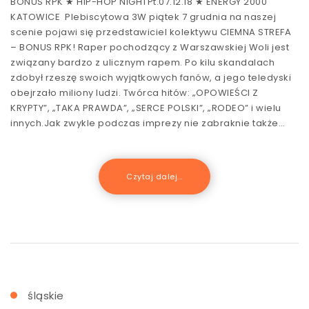
BONUS RPK ★ HIP-HOP NIGHTPt.07.12.18 ★ ENERGY 2000
KATOWICE Plebiscytowa 3W piątek 7 grudnia na naszej
scenie pojawi się przedstawiciel kolektywu CIEMNA STREFA
– BONUS RPK! Raper pochodzący z Warszawskiej Woli jest
związany bardzo z ulicznym rapem. Po kilu skandalach
zdobył rzeszę swoich wyjątkowych fanów, a jego teledyski
obejrzało miliony ludzi. Twórca hitów: „OPOWIEŚCI Z
KRYPTY”, „TAKA PRAWDA”, „SERCE POLSKI”, „RODEO” i wielu
innych.Jak zwykle podczas imprezy nie zabraknie także…
Czytaj dalej...
śląskie