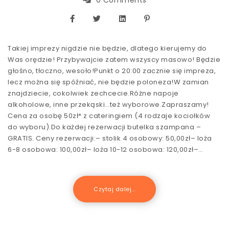
Takiej imprezy nigdzie nie będzie, dlatego kierujemy do
Was orędzie! Przybywajcie zatem wszyscy masowo! Będzie
głośno, tłoczno, wesoło!Punkt o 20:00 zacznie się impreza,
lecz można się spóźniać, nie będzie poloneza!W zamian
znajdziecie, cokolwiek zechcecie.Różne napoje
alkoholowe, inne przekąski…też wyborowe.Zapraszamy!
Cena za osobę 50zł* z cateringiem (4 rodzaje kociołków
do wyboru).Do każdej rezerwacji butelka szampana –
GRATIS. Ceny rezerwacji:– stolik 4 osobowy: 50,00zł– loża
6-8 osobowa: 100,00zł– loża 10-12 osobowa: 120,00zł–…
Czytaj dalej...