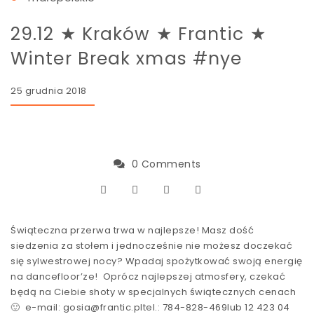
29.12 ★ Kraków ★ Frantic ★
Winter Break xmas #nye
25 grudnia 2018
0 Comments
Świąteczna przerwa trwa w najlepsze! Masz dość
siedzenia za stołem i jednocześnie nie możesz doczekać
się sylwestrowej nocy? Wpadaj spożytkować swoją energię
na dancefloor’ze! Oprócz najlepszej atmosfery, czekać
będą na Ciebie shoty w specjalnych świątecznych cenach
🙂 e-mail: gosia@frantic.pltel.: 784-828-469lub 12 423 04