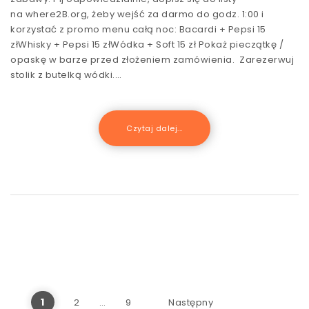
na where2B.org, żeby wejść za darmo do godz. 1:00 i
korzystać z promo menu całą noc: Bacardi + Pepsi 15
złWhisky + Pepsi 15 złWódka + Soft 15 zł Pokaż pieczątkę /
opaskę w barze przed złożeniem zamówienia. Zarezerwuj
stolik z butelką wódki.…
Czytaj dalej...
Stronicowanie wpisów
1
2
…
9
Następny