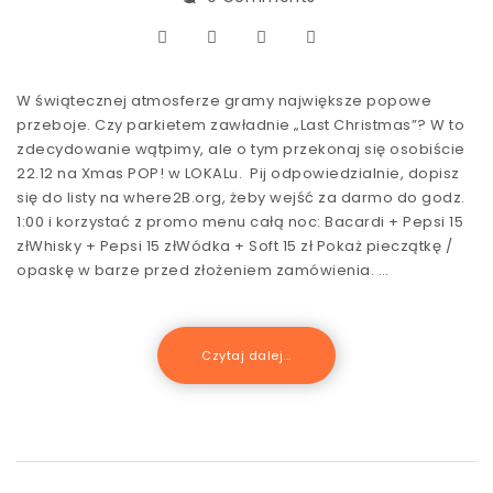
W świątecznej atmosferze gramy największe popowe
przeboje. Czy parkietem zawładnie „Last Christmas”? W to
zdecydowanie wątpimy, ale o tym przekonaj się osobiście
22.12 na Xmas POP! w LOKALu. Pij odpowiedzialnie, dopisz
się do listy na where2B.org, żeby wejść za darmo do godz.
1:00 i korzystać z promo menu całą noc: Bacardi + Pepsi 15
złWhisky + Pepsi 15 złWódka + Soft 15 zł Pokaż pieczątkę /
opaskę w barze przed złożeniem zamówienia. …
Czytaj dalej...