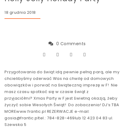
18 grudnia 2018
0 Comments
Przygotowania do świąt idą pewnie pełną parą, ale my
chcielibyśmy oderwać Was na chwilę od domowych
obowiązków i porwać na świąteczną imprezę w F! Nie
masz czasu spotkać się w czasie świąt z
przyjaciółmi? Xmas Party w F jest świetną okazją, żeby
życzyć sobie Wesołych Świąt! Do zobaczenia! DJ’s:TBA
MOREwww.frantic.pl REZERWACJE e-mail:
gosia@frantic.pltel.: 784-828-469lub 12 423 04 83 ul.
Szewska 5