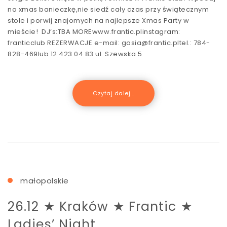
na xmas banieczkę,nie siedź cały czas przy świątecznym
stole i porwij znajomych na najlepsze Xmas Party w
mieście! DJ’s:TBA MOREwww.frantic.plinstagram:
franticclub REZERWACJE e-mail: gosia@frantic.pltel.: 784-
828-469lub 12 423 04 83 ul. Szewska 5
Czytaj dalej...
małopolskie
26.12 ★ Kraków ★ Frantic ★
Ladies’ Night