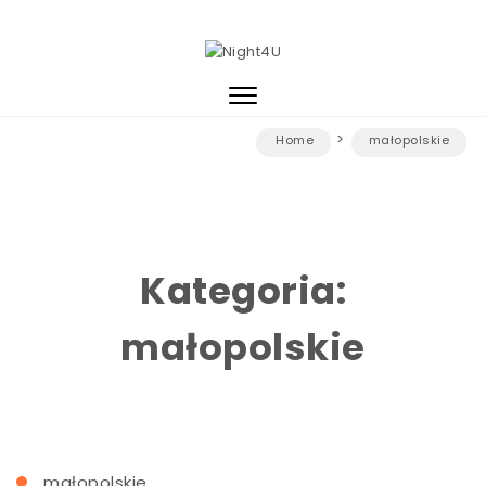
Skip to content
Night4U
Toggle
navigation
Home
małopolskie
Kategoria:
małopolskie
małopolskie