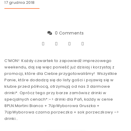
17 grudnia 2018
0 Comments
C’MON! Każdy czwartek to zapowiedź imprezowego
weekendu, daj się więc ponieść już dzisiaj i korzystaj z
promocji, które dla Ciebie przygotowaliśmy! Wszystkie
Panie, które dodadzą się do listy gości i pojawią się w
klubie przed północą, otrzymują od nas 3 darmowe
drinki*. Oprócz tego przy barze zamówisz drinki w
specjalnych cenach*:–> drinki dla Pań, każdy w cenie
8PLN:Martini Bianco + 7UpWyborowa Gruszka +
7UpWyborowa czarna porzeczka + sok porzeczkowy –>
drinki…