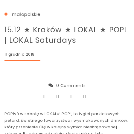
małopolskie
15.12 ★ Kraków ★ LOKAL ★ POP!
| LOKAL Saturdays
11 grudnia 2018
0 Comments
POPłyń w sobotę w LOKALu! POP!, to tygiel parkietowych
petard, świetnego towarzystwa i wysmakowanych drinków,
który przeniesie Cię w kolejny wymiar nieskrępowanej
zabawy. Pij odpowiedzialnie, dopisz się do listy