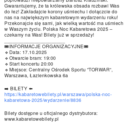
Gwarantujemy, że ta królewska obsada rozbawi Was
do łez! Zakładajcie korony uśmiechu i dołączcie do
nas na największym kabaretowym wydarzeniu roku!
Przekonajcie się sami, jak wielką wartość ma uśmiech
w Waszym życiu. Polska Noc Kabaretowa 2025 –
czekamy na Was! Bilety już w sprzedaży!
______________________
🎟INFORMACJE ORGANIZACYJNE🎟
🔹Data: 17.10.2025
🔹Otwarcie bram: 19:00
🔹Start koncertu 20:00
🔹Miejsce: Centralny Ośrodek Sportu ”TORWAR”,
Warszawa, Łazienkowska 6a
➡️ BILETY ⬅️
https://kabaretowebilety.pl/warszawa/polska-noc-
kabaretowa-2025/wydarzenie/8836
Bilety dostępne u oficjalnego dystrybutora:
www.kabaretowebilety.pl