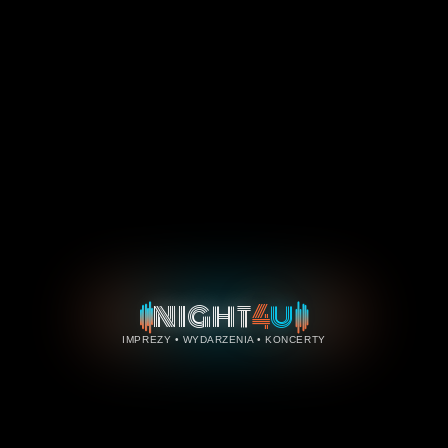
4
NIGHT
U
IMPREZY • WYDARZENIA • KONCERTY