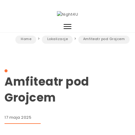
Skip to content
Night4U
Toggle
navigation
Home
Lokalizacje
Amfiteatr pod Grojcem
Amfiteatr pod
Grojcem
17 maja 2025