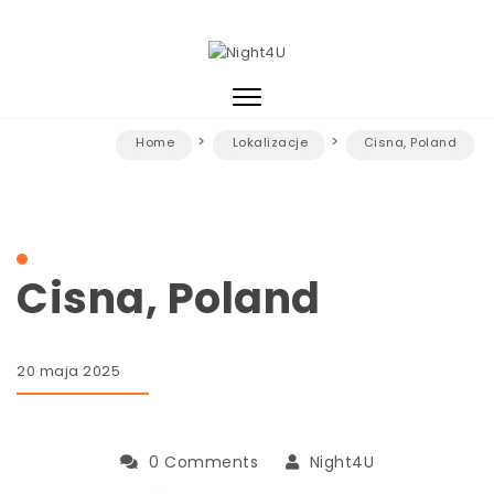
Skip to content
Night4U
Toggle
navigation
Home
Lokalizacje
Cisna, Poland
Cisna, Poland
20 maja 2025
0 Comments
Night4U